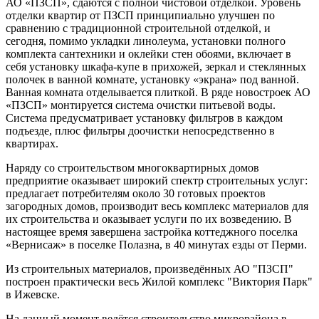
АО «ПЗСП», сдаются с полной чистовой отделкой. Уровень
отделки квартир от ПЗСП принципиально улучшен по
сравнению с традиционной строительной отделкой, и
сегодня, помимо укладки линолеума, установки полного
комплекта сантехники и оклейки стен обоями, включает в
себя установку шкафа-купе в прихожей, зеркал и стеклянных
полочек в ванной комнате, установку «экрана» под ванной.
Ванная комната отделывается плиткой. В ряде новостроек АО
«ПЗСП» монтируется система очистки питьевой воды.
Система предусматривает установку фильтров в каждом
подъезде, плюс фильтры доочистки непосредственно в
квартирах.
Наряду со строительством многоквартирных домов
предприятие оказывает широкий спектр строительных услуг:
предлагает потребителям около 30 готовых проектов
загородных домов, производит весь комплекс материалов для
их строительства и оказывает услуги по их возведению. В
настоящее время завершена застройка коттеджного поселка
«Вернисаж» в поселке Полазна, в 40 минутах езды от Перми.
Из строительных материалов, произведённых АО "ПЗСП"
построен практически весь Жилой комплекс "Виктория Парк"
в Ижевске.
На данный момент ведётся строительство микрорайона в