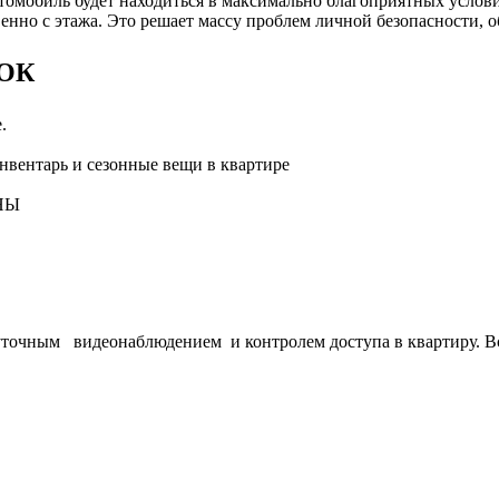
омобиль будет находиться в максимально благоприятных услови
нно с этажа. Это решает массу проблем личной безопасности, об
ОК
.
нвентарь и сезонные вещи в квартире
НЫ
точным видеонаблюдением и контролем доступа в квартиру. Все