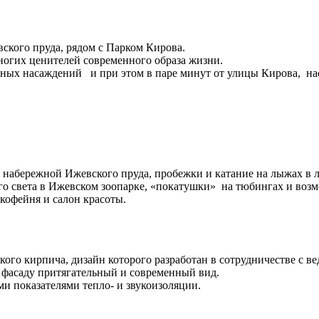
ого пруда, рядом с Парком Кирова.
ногих ценителей современного образа жизни.
еных насаждений и при этом в паре минут от улицы Кирова, 
абережной Ижевского пруда, пробежки и катание на лыжах в л
го света в Ижевском зоопарке, «покатушки» на тюбингах и воз
кофейня и салон красоты.
ого кирпича, дизайн которого разработан в сотрудничестве с 
ь фасаду притягательный и современный вид.
и показателями тепло- и звукоизоляции.