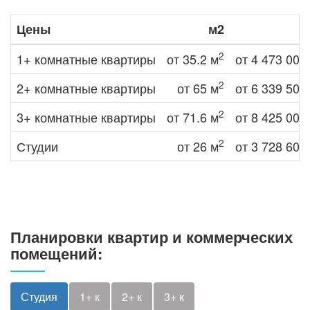
районе, рядом с которым есть все необходимое:
Цены
м2
Ц
детские сады №193 и 204;
школа №93;
2
1+ комнатные квартиры
от 35.2 м
от 4 473 000
детская поликлиника №1;
плавательный бассейн «Аквамарин»;
2
2+ комнатные квартиры
от 65 м
от 6 339 500
торгово-развлекательный центр «Столица»
2
3+ комнатные квартиры
от 71.6 м
от 8 425 000
с кинотеатром «Роликс»;
магазины.
2
Студии
от 26 м
от 3 728 600
Прогуляться и подышать свежим воздухом
можно в расположенном рядом сосновом бору.
Планировки квартир и коммерческих
помещений:
Студия
1+ к
2+ к
3+ к